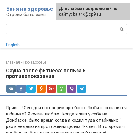
Перейти
Баня на здоровье
Для любых предложений по
к
Строим баню сами
сайту: baltrk@cp9.ru
контенту
Поиск:
English
Главная
»
Про здоровье
Сауна после фитнеса: польза и
противопоказания
Привет! Сегодня поговорим про баню. Любите попаритья
в баньке? Я очень люблю. Когда я жил у себя на
Донбассе, было время когда я ходил туда стабильно 1
раз в неделю на протяжении целых 4-х лет. В то время я
вообще не болел простудами и прочей ерундой.