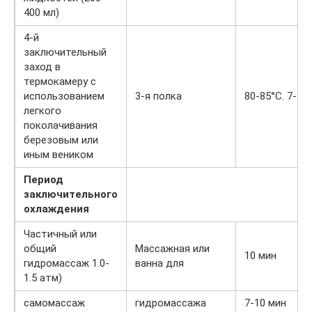
400 мл)
4-й
заключительный
заход в
термокамеру с
использованием
3-я полка
80-85°С. 7-10
легкого
поколачивания
березовым или
иным веником
Период
заключительного
охлаждения
Частичный или
общий
Массажная или
10 мин
гидромассаж 1.0-
ванна для
1.5 атм)
самомассаж
гидромассажа
7-10 мин