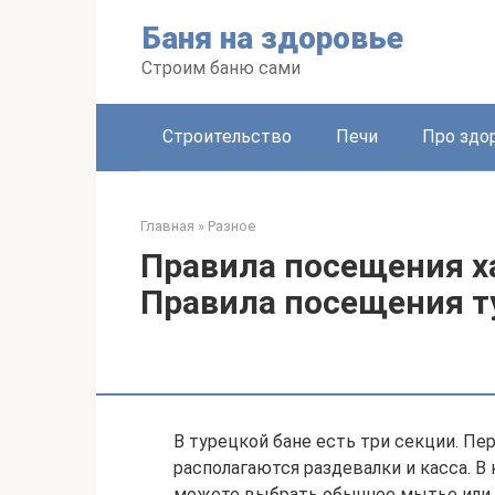
Перейти
Баня на здоровье
к
контенту
Строим баню сами
Строительство
Печи
Про здо
Главная
»
Разное
Правила посещения х
Правила посещения т
В турецкой бане есть три секции. Пе
располагаются раздевалки и касса. 
можете выбрать обычное мытье или 