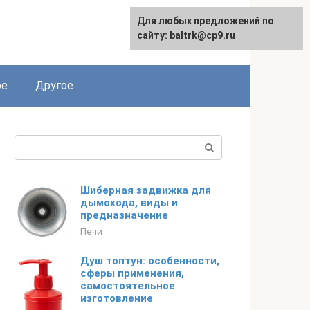
Для любых предложений по
English
сайту: baltrk@cp9.ru
ое
Другое
Поиск:
Шиберная задвижка для
дымохода, виды и
предназначение
Печи
Душ топтун: особенности,
сферы применения,
самостоятельное
изготовление