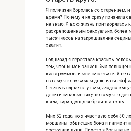
Я полжизни боролась со старением, и 
время? Почему я не сразу признала с
не знаю. Я всю жизнь притворялась 
раскрепощенным сексуально, более м
тысяч часов на закрашивание седины 
хватит.
Год назад я перестала красить волосы
тем, чтобы мой рацион был полноценн
килограммов, и мне наплевать. Я не 
потому что на самом деле из всей ф
бегать в парке по утрам, заодно выг
деньги на косметику, потому что дл
крем, карандаш для бровей и тушь.
Мне 52 года, но я чувствую себя 30-ле
морщины, обвисшие бока и пигментны
состоянии души. Просто я больше не