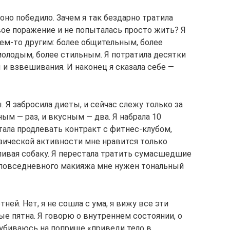
оно победило. Зачем я так бездарно тратила
вое поражение и не попыталась просто жить? Я
кем-то другим: более общительным, более
олодым, более стильным. Я потратила десятки
и взвешивания. И наконец я сказала себе —
. Я забросила диеты, и сейчас слежу только за
ым — раз, и вкусным — два. Я набрала 10
стала продлевать контракт с фитнес-клубом,
изической активности мне нравится только
уливая собаку. Я перестала тратить сумасшедшие
я повседневного макияжа мне нужен тональный
тней. Нет, я не сошла с ума, я вижу все эти
е пятна. Я говорю о внутреннем состоянии, о
 убиваюсь на поприще «приведи тело в