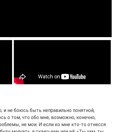
ю, и не боюсь быть неправильно понятной,
 о том, что обо мне, возможно, конечно,
роблемы, не мои. И если ко мне кто-то отнесся
 буду молчать, я скажу ему или ей: «Ты хам, ты