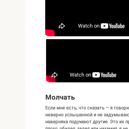
Молчать
Если мне есть, что сказать — я говор
неверно услышанной и не задумываюсь
наверняка подумают другие. Это их п
плохо, обидел, задел или нахамил, я не