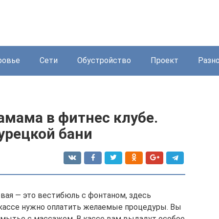
ровье
Сети
Обустройство
Проект
Разн
амама в фитнес клубе.
урецкой бани
рвая — это вестибюль с фонтаном, здесь
В кассе нужно оплатить желаемые процедуры. Вы
мытье с массажем. В кассе вам выдадут особое