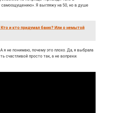
самоощущению». Я выгляжу на 50, но в душе
 Кто и кто придумал баню? Или о немытой
. А я не понимаю, почему это плохо. Да, я выбрала
ь счастливой просто так, а не вопреки.