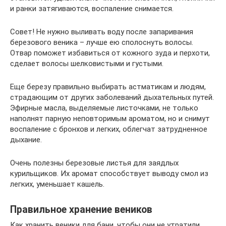
и ранки затягиваются, воспаление снимается.
Совет! Не нужно выливать воду после запаривания
березового веника – лучше ею сполоснуть волосы.
Отвар поможет избавиться от кожного зуда и перхоти,
сделает волосы шелковистыми и густыми.
Еще березу правильно выбирать астматикам и людям,
страдающим от других заболеваний дыхательных путей.
Эфирные масла, выделяемые листочками, не только
наполнят парную неповторимым ароматом, но и снимут
воспаление с бронхов и легких, облегчат затрудненное
дыхание.
Очень полезны березовые листья для заядлых
курильщиков. Их аромат способствует выводу смол из
легких, уменьшает кашель.
Правильное хранение веников
Как хранить веники для бани, чтобы они не утратили