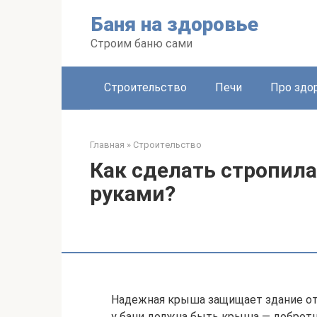
Перейти
Баня на здоровье
к
контенту
Строим баню сами
Строительство
Печи
Про здо
Главная
»
Строительство
Как сделать стропил
руками?
Надежная крыша защищает здание от 
у бани должна быть крыша — добротн