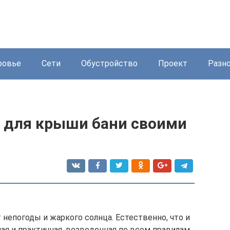
ровье
Сети
Обустройство
Проект
Разн
а для крыши бани своими
непогоды и жаркого солнца. Естественно, что и
ая и практичная, возведенная по всем правилам