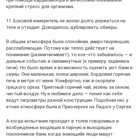
при помощи кардиовизора и ангиоскана показывали
крепкий стресс для организма.
11. Боковой измеритель не желал долго держаться на
теле и отходил. Доводилось дублировать обмеры.
В общем атмосфера была спокойная, умиротворяющая,
расслабляющая. Потому как тепло действует на
понимание (размагничивает), то кое-что забывалось — и
дальные события, и сиюминутные (к примеру, задвижка
печи). Но было время и возможность оценить уют бани и
сауны. Она маленькая, полки широкие, бордовая горячая
печь в метре от меня. Комфортно, как в скорлупе
грецкого ореха. Приятный горячий чай, зелень за окном,
чистый воздух. Ну и любимое дело — понял как себя
ведут гигрометры разной конструкции. Подобная нес у
етная атмосфера была в Приозерске на Ладоге у Сергея.
А когда испытание проходит в толпе говорливых и
возбуждённых входящих в парную и выходящих
поклонников бани, когда знающийе люди машут