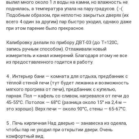
вылил много около 1 л воды на камни, но влажность не
поднялась, а температура упала на пару градусов. (:-(
Подобным образом, при неплотно закрытых дверях (их
всего 4 один за другим) пар быстро уходил, однако даже
при этом парение было прекрасное.
Калибровку делали по прибору ДВТ-03 (до Т=120С,
запись ручным способом). Отлаживали новый
измеритель и канал измерений. Благодаря этому не все
из предоставленного годится в работу.
4 . Интерьер бани — комната для отдыха, предбанник с
тёплой стеной печи (тут будет лежанка и возможность
мягкого прогрева от печи), предбанник с купелью,
парная. Пол — кафель со сливом, нагревался от печи до
45-55°С. Потолок — 68°С (разница около 15° на 2,4 м —
это хорошо). Верх печи — около 90°С, стены — 65-67°С.
5 . Печь кирпичная Над дверью — занавеска из одеяла,
чтобы пар не уходил при открытии двери. Очень
комфортный вид.