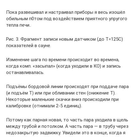
Пока развешивал и настраивал приборы я весь изошёл
обильным п0том под воздействием приятного упругого
тепла печи..
Рис. 3. Фрагмент записи новым датчиком (до Т=125С)
показателей в сауне.
Изменение шага по времени происходит во времена,
когда комп. «засыпал» (когда уходили в КО) и запись
останавливалась.
Подъёмы бордовой линии происходят при поддаче пара
(и подъём Т) или при обливании стен (снижение Т).
Некоторые маленькие скачки вниз происходили при
калибровке (отнимали 2-5 единиц).
Потому как парная новая, то часть пара уходила в щель
между трубой и потолком. А часть пара — в трубу через
недозакрытую задвижку. Увидели это в конце, когда я