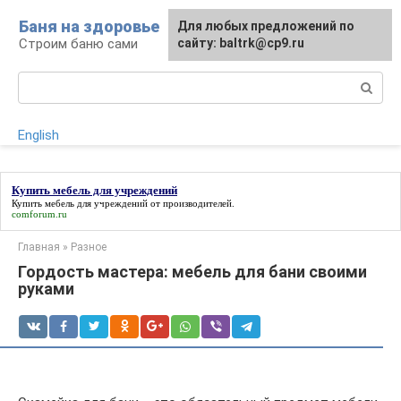
Перейти
Баня на здоровье
Для любых предложений по
к
Строим баню сами
сайту: baltrk@cp9.ru
контенту
Поиск:
English
Купить мебель для учреждений
Купить мебель для учреждений
от производителей.
comforum.ru
Главная
»
Разное
Гордость мастера: мебель для бани своими
руками