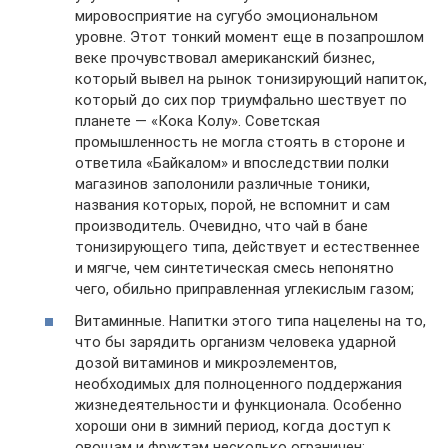
мировосприятие на сугубо эмоциональном
уровне. Этот тонкий момент еще в позапрошлом
веке прочувствовал американский бизнес,
который вывел на рынок тонизирующий напиток,
который до сих пор триумфально шествует по
планете — «Кока Колу». Советская
промышленность не могла стоять в стороне и
ответила «Байкалом» и впоследствии полки
магазинов заполонили различные тоники,
названия которых, порой, не вспомнит и сам
производитель. Очевидно, что чай в бане
тонизирующего типа, действует и естественнее
и мягче, чем синтетическая смесь непонятно
чего, обильно приправленная углекислым газом;
Витаминные. Напитки этого типа нацелены на то,
что бы зарядить организм человека ударной
дозой витаминов и микроэлементов,
необходимых для полноценного поддержания
жизнедеятельности и функционала. Особенно
хороши они в зимний период, когда доступ к
овощам и фруктам несколько ограничен;