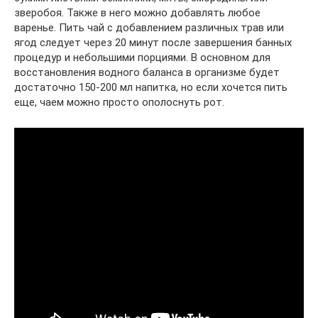
зверобоя. Также в него можно добавлять любое
варенье. Пить чай с добавлением различных трав или
ягод следует через 20 минут после завершения банных
процедур и небольшими порциями. В основном для
восстановления водного баланса в организме будет
достаточно 150-200 мл напитка, но если хочется пить
еще, чаем можно просто ополоснуть рот.