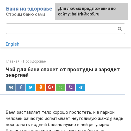
Перейти
Баня на здоровье
Для любых предложений по
к
Строим баню сами
сайту: baltrk@cp9.ru
контенту
Поиск:
English
Главная
»
Про здоровье
Чай для бани спасет от простуды и зарядит
энергией
Баня заставляет тело хорошо пропотеть, и в парной
человек зачастую испытывает неутолимую жажду, ведь
восполнять водный баланс нужно в ней регулярно.
Редкие гости парилки закатываются в баню со